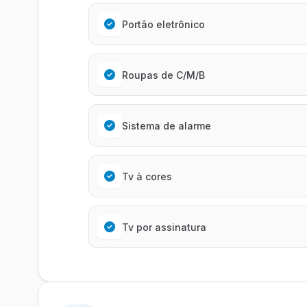
Portão eletrônico
Roupas de C/M/B
Sistema de alarme
Tv à cores
Tv por assinatura