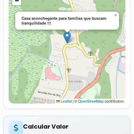
−
×
Casa aconchegante para familias que buscam
tranquilidade !!!
Leaflet
|
©
OpenStreetMap
contributors
Calcular Valor