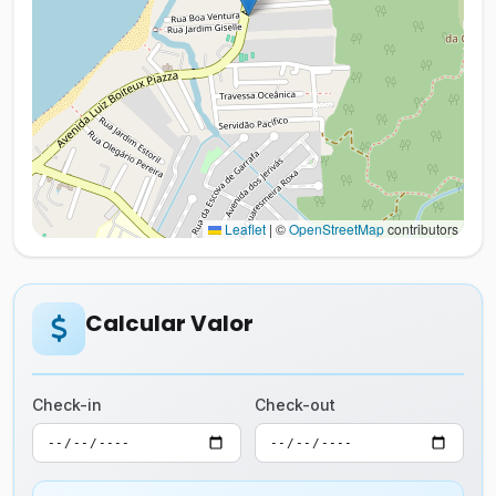
Leaflet
|
©
OpenStreetMap
contributors
Calcular Valor
Check-in
Check-out