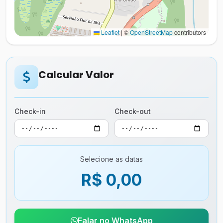
Leaflet
|
©
OpenStreetMap
contributors
Calcular Valor
Check-in
Check-out
Selecione as datas
R$ 0,00
Falar no WhatsApp