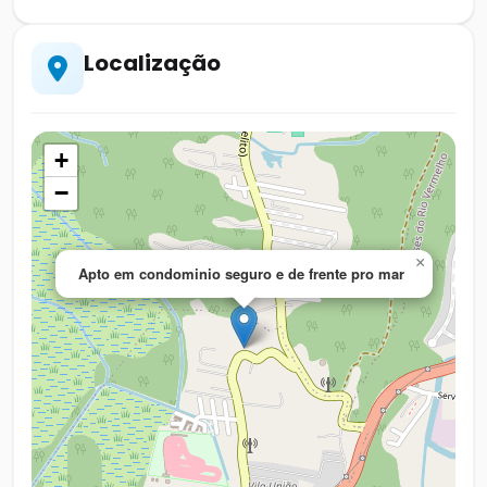
Localização
+
−
×
Apto em condominio seguro e de frente pro mar