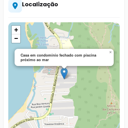
Localização
+
−
×
Casa em condomínio fechado com piscina
próximo ao mar