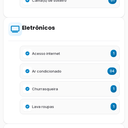
Cama(s) de solteiro
01
Eletrônicos
Acesso internet
1
Ar condicionado
04
Churrasqueira
1
Lava roupas
1