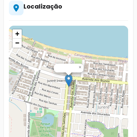
Localização
+
−
×