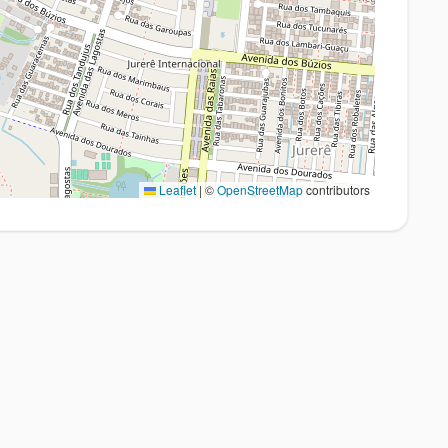
Leaflet
|
©
OpenStreetMap
contributors