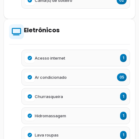
Cama(s) de solteiro
02
Eletrônicos
Acesso internet
1
Ar condicionado
05
Churrasqueira
1
Hidromassagem
1
Lava roupas
1