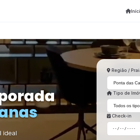
Iníc
Região / Prai
mporada
Tipo de Imó
Canas
Check-in
 ideal