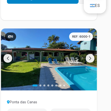
ES
ES
8
REF: 6000-1
Ponta das Canas