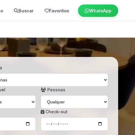
io
Buscar
Favoritos
WhatsApp
a
vel
Pessoas
Check-out