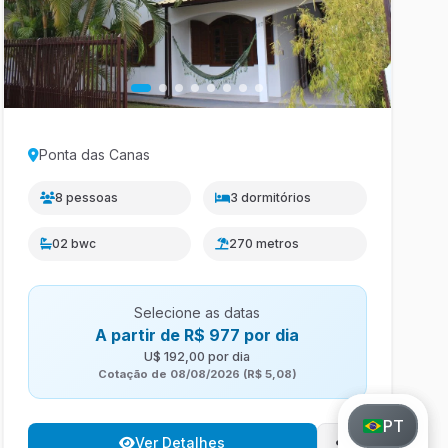
Ponta das Canas
8 pessoas
3 dormitórios
02 bwc
270 metros
Selecione as datas
A partir de R$ 977 por dia
U$ 192,00 por dia
Cotação de 08/08/2026 (R$ 5,08)
PT
PT
Ver Detalhes