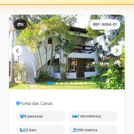
8
REF: 6056-01
Ponta das Canas
6 pessoas
2 dormitórios
02 bwc
290 metros