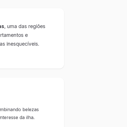
as
, uma das regiões
artamentos e
as inesquecíveis.
ombinando belezas
nteresse da ilha.