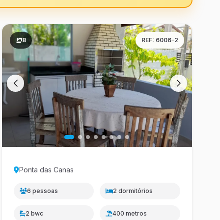
8
REF: 6006-2
Ponta das Canas
6 pessoas
2 dormitórios
2 bwc
400 metros