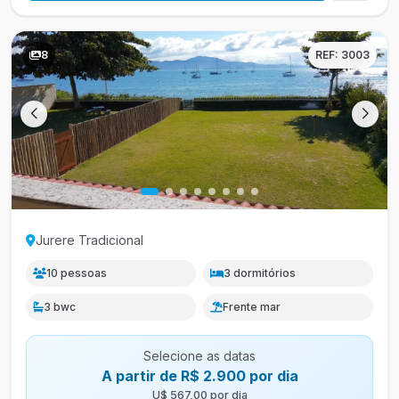
8
REF: 3003
Jurere Tradicional
10 pessoas
3 dormitórios
3 bwc
Frente mar
Selecione as datas
A partir de R$ 2.900 por dia
U$ 567,00 por dia