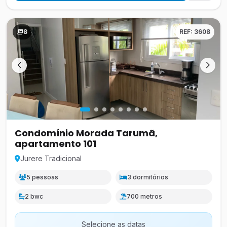
8
REF: 3608
Condomínio Morada Tarumã,
apartamento 101
Jurere Tradicional
5 pessoas
3 dormitórios
2 bwc
700 metros
Selecione as datas