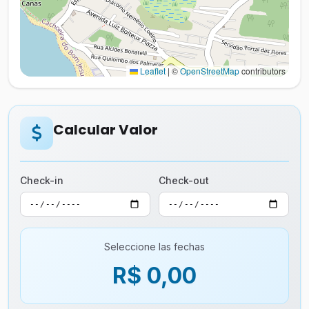
Leaflet
|
©
OpenStreetMap
contributors
Calcular Valor
Check-in
Check-out
Seleccione las fechas
R$ 0,00