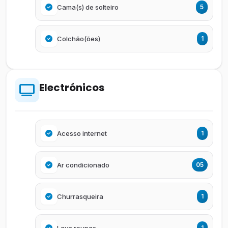
Cama(s) de solteiro
5
Colchão(ões)
1
Electrónicos
Acesso internet
1
Ar condicionado
05
Churrasqueira
1
Lava roupas
1