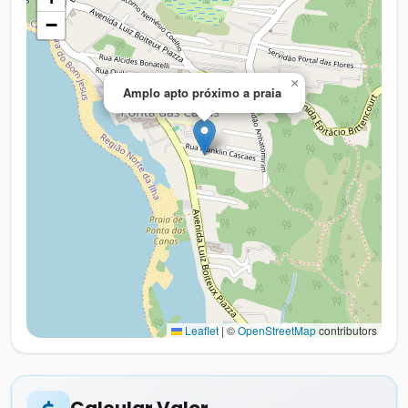
−
×
Amplo apto próximo a praia
Leaflet
|
©
OpenStreetMap
contributors