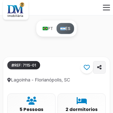
PT
ES
REF: 7115-01
Lagoinha - Florianópolis, SC
5 Pessoas
2 dormitorios