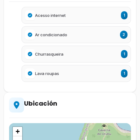
Acesso internet
1
Ar condicionado
2
Churrasqueira
1
Lava roupas
1
Ubicación
+